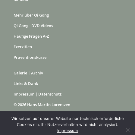
Mehr über Qi Gong
Qi Gong - DVD Videos
Häufige Fragen A-Z
Exerzitien
Präventionskurse
Galerie
|
Archiv
Links & Dank
Impressum
|
Datenschutz
© 2026 Hans Martin Lorentzen
Wir setzen auf unserer Website nur technisch erforderliche
Cookies ein. Ihr Nutzerverhalten wird nicht analysiert.
Impressum